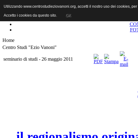
Utilizzando www.centrostudieziovanoni.org, accetti il nostro uso dei cookies, pe
Accetto i cookies da questo sito.
OK
CO
FO
Home
Centro Studi "Ezio Vanoni"
seminario di studi - 26 maggio 2011
il regionalismo origin