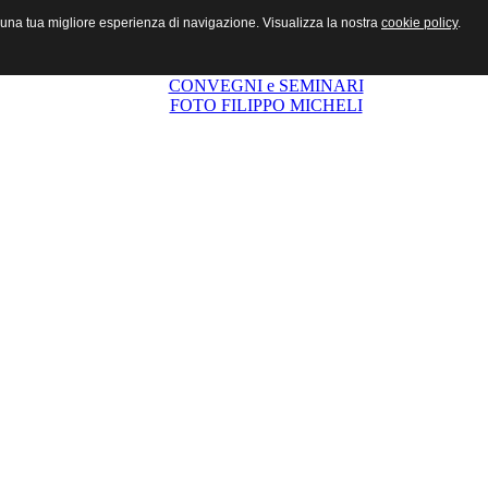
r una tua migliore esperienza di navigazione. Visualizza la nostra
cookie policy
.
CHI SIAMO
COSA FACCIAMO
STORIA
CONVEGNI e SEMINARI
FOTO FILIPPO MICHELI