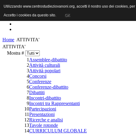
Utilizzando www.centrostudieziovanoni.org, accetti il nostro uso dei cookies, pe
Accetto i cookies da questo sito.
OK
Home
ATTIVITA'
ATTIVITA'
Mostra #
1
Assemblee-dibattito
2
Attività culturali
3
Attività popolari
4
Concorsi
5
Conferenze
6
Conferenze-dibattito
7
Dibattiti
8
Incontri-dibattito
9
Incontri tra Rappresentanti
10
Partecipazioni
11
Presentazioni
12
Ricerche e analisi
13
Tavole rotonde
14
CURRICULUM GLOBALE