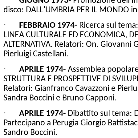
GIUGNO 1973-
Promozione dell'ini
disco: DALL'UMBRIA PER IL MONDO incis
·
FEBBRAIO 1974-
Ricerca sul tem
LINEA CULTURALE ED ECONOMICA, D
ALTERNATIVA. Relatori: On. Giovanni Ga
Pierluigi Castellani.
·
APRILE 1974-
Assemblea popolare
STRUTTURA E PROSPETTIVE DI SVILUPP
Relatori: Gianfranco Cavazzoni e Pierlu
Sandra Boccini e Bruno Capponi.
·
APRILE 1974-
Dibattito sul tema:
Partecipano a Perugia Giorgio Battìstac
Sandro Boccini.