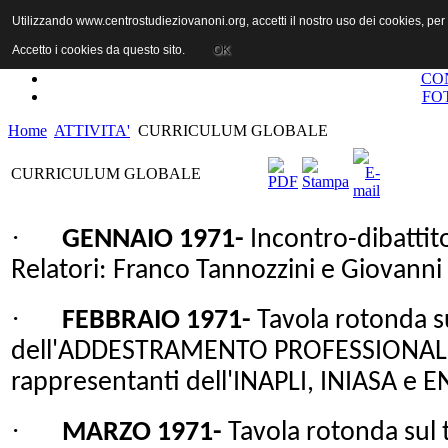
Utilizzando www.centrostudieziovanoni.org, accetti il nostro uso dei cookies, pe
Accetto i cookies da questo sito.
OK
CO
FO
Home
ATTIVITA'
CURRICULUM GLOBALE
CURRICULUM GLOBALE
·
GENNAIO 1971-
Incontro-dibattit
Relatori: Franco Tannozzini e Giovanni S
·
FEBBRAIO 1971-
Tavola rotonda 
dell'ADDESTRAMENTO PROFESSIONALE c
rappresentanti dell'INAPLI, INIASA e E
·
MARZO 1971-
Tavola rotonda su