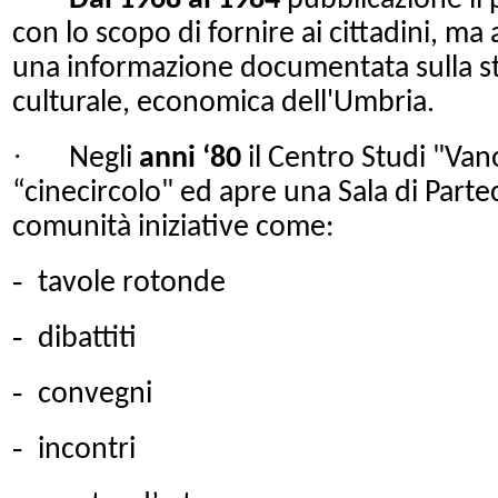
Dal 1968 al 1984
pubblicazione il
con lo scopo di fornire ai cittadini, ma 
una informazione documentata sulla stor
culturale, economica dell'Umbria.
·
Negli
anni ‘80
il Centro Studi "Van
“cinecircolo" ed apre una Sala di Parteci
comunità iniziative come:
-
tavole rotonde
-
dibattiti
-
convegni
-
incontri