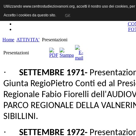
Utilizzando www.centrostudieziovanoni.org, accetti il nostro uso dei cookies, pe
Accetto i cookies da questo sito.
OK
CO
FO
Home
ATTIVITA'
Presentazioni
Presentazioni
·
SETTEMBRE 1971-
Presentazion
Giunta RegioPietro Conti ed al Pres
Regionale Fabio Fiorelli dell'AUD
PARCO REGIONALE DELLA VALNERI
SIBILLINI.
·
SETTEMBRE 1972-
Presentazion