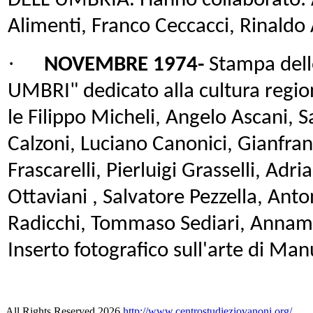
DELL'UMBRIA. Hanno collaborato: 
Alimenti, Franco Ceccacci, Rinaldo A
·
NOVEMBRE 1974-
Stampa dell
UMBRI" dedicato alla cultura region
le Filippo Micheli, Angelo Ascani, 
Calzoni, Luciano Canonici, Gianfra
Frascarelli, Pierluigi Grasselli, Ad
Ottaviani , Salvatore Pezzella, Anto
Radicchi, Tommaso Sediari, Annama
Inserto fotografico sull'arte di Ma
All Rights Reserved 2026
http://www.centrostudieziovanoni.org/