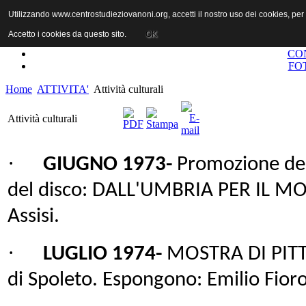
Utilizzando www.centrostudieziovanoni.org, accetti il nostro uso dei cookies, pe
Accetto i cookies da questo sito.
OK
CO
FO
Home
ATTIVITA'
Attività culturali
Attività culturali
·
GIUGNO 1973-
Promozione dell
del disco: DALL'UMBRIA PER IL MON
Assisi.
·
LUGLIO 1974-
MOSTRA DI PITT
di Spoleto. Espongono: Emilio Fioro