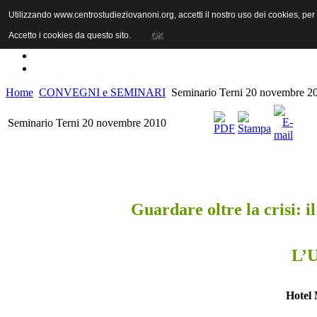
Utilizzando www.centrostudieziovanoni.org, accetti il nostro uso dei cookies, pe
Accetto i cookies da questo sito.
OK
Home
CONVEGNI e SEMINARI
Seminario Terni 20 novembre 2
Seminario Terni 20 novembre 2010
Guardare oltre la crisi: i
L’U
Hotel 